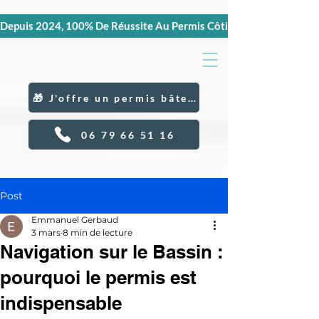
Depuis 2024, 100% De Réussite Au Permis Côtier Et Hauturier, C
🎁 J'offre un permis bâteau
06 79 66 51 16
Post
Emmanuel Gerbaud
3 mars
8 min de lecture
Navigation sur le Bassin :
pourquoi le permis est
indispensable