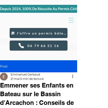
Depuis 2024, 100% De Réussite Au Permis Côtier Et Hauturier, C
🎁 J'offre un permis bâteau
06 79 66 51 16
Post
Emmanuel Gerbaud
21 mai
5 min de lecture
Emmener ses Enfants en
Bateau sur le Bassin
d'Arcachon : Conseils de