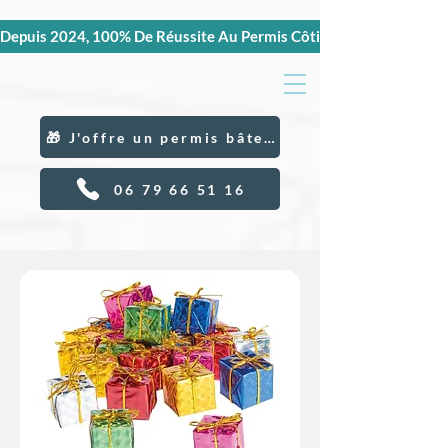
Depuis 2024, 100% De Réussite Au Permis Côtier Et Hauturier, C
🎁 J'offre un permis bâteau
06 79 66 51 16