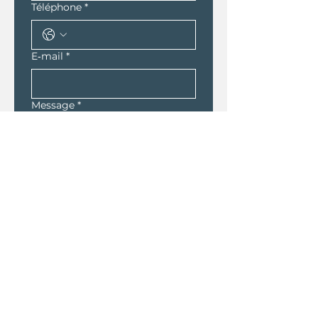
Téléphone
*
E‑mail
*
Message
*
En soumettant ce 
formulaire, j'accepte que 
les informations saisies 
soient traitées par 
Castor et Pollux dans le 
cadre de ma demande 
de contact et de la 
relation commerciale qui 