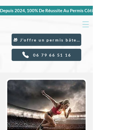
Depuis 2024, 100% De Réussite Au Permis Côtier Et Hauturier, C
🎁 J'offre un permis bâteau
06 79 66 51 16