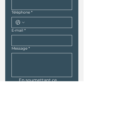
Téléphone
*
E‑mail
*
Message
*
En soumettant ce 
formulaire, j'accepte que 
les informations saisies 
soient traitées par 
Castor et Pollux dans le 
cadre de ma demande 